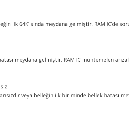
lleğin ilk 64K’ sında meydana gelmiştir. RAM IC’de s
k hatası meydana gelmiştir. RAM IC muhtemelen arızalı
sız
rısızdır veya belleğin ilk biriminde bellek hatası me