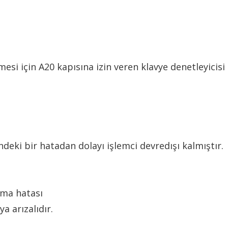
i için A20 kapısına izin veren klavye denetleyicisi b
deki bir hatadan dolayı işlemci devredışı kalmıştır.
zma hatası
a arızalıdır.