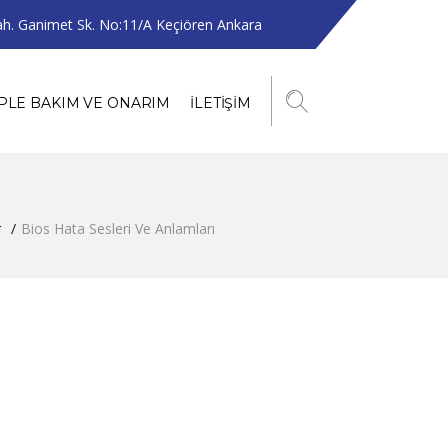
h. Ganimet Sk. No:11/A Keçiören Ankara
PLE BAKIM VE ONARIM
İLETIŞIM
r
Bios Hata Sesleri Ve Anlamları