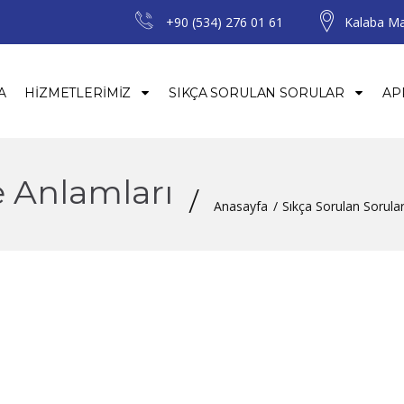
+90 (534) 276 01 61
Kalaba Ma
A
HIZMETLERIMIZ
SIKÇA SORULAN SORULAR
AP
e Anlamları
Anasayfa
Sıkça Sorulan Sorula